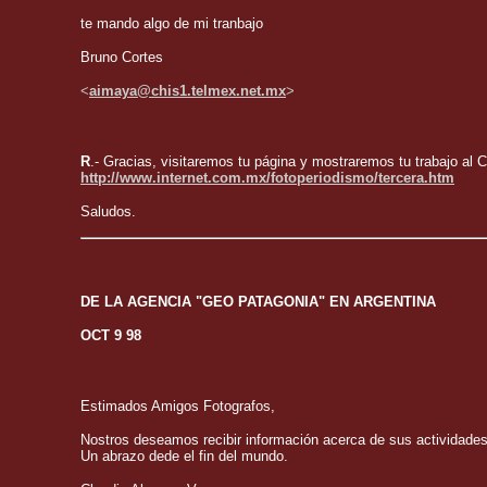
te mando algo de mi tranbajo
Bruno Cortes
<
aimaya@chis1.telmex.net.mx
>
R
.- Gracias, visitaremos tu página y mostraremos tu trabajo al 
http://www.internet.com.mx/fotoperiodismo/tercera.htm
Saludos.
DE LA AGENCIA "GEO PATAGONIA" EN ARGENTINA
OCT 9 98
Estimados Amigos Fotografos,
Nostros deseamos recibir información acerca de sus actividade
Un abrazo dede el fin del mundo.