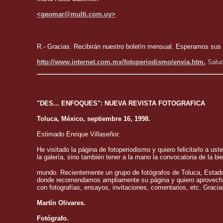
<geomar@multi.com.uy>
R.- Gracias. Recibirán nuestro boletín mensual. Esperamos sus 
http://www.internet.com.mx/fotoperiodismo/envia.htm.
Salud
"DES... ENFOQUES": NUEVA REVISTA FOTOGRAFICA
Toluca, México, septiembre 16, 1998.
Estimado Enrique Villaseñor:
He visitado la página de fotoperiodismo y quiero felicitarlo a us
la galería, sino también tener a la mano la convocatoria de la bi
mundo. Recientemente un grupo de fotógrafos de Toluca, Estado 
donde recomendamos ampliamente su página y quiero aprovechar su
con fotografías, ensayos, invitaciones, comentarios, etc. Gracia
Martín Olivares.
Fotógrafo.