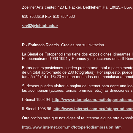
Zoellner Arts center, 420 E Packer, Bethlehem,Pa. 18015,- USA
610 7583619 Fax 610 7584580
<rv02@lehigh.edu>
R.-
Estimado Ricardo. Gracias por su invitacion.
La Bienal de Fotoperiodismo tiene dos exposiciones itinerantes l
Fotoperiodismo 1993-1994 y Premios y selecciones de la II Bie
Estas dos exposiciones pueden presentarse total o parcialmente
de un total aproximado de 200 fotografias). Por supuesto, pue
tamaño 11x14 o 16x20 y estan montadas con marialuisa a tamaño
Si deseas puedes visitar la pagina de internet para darte una i
las acompañan (autores, temas, premios, etc.) las direcciones s
I Bienal 1993-94:
http://www.internet.com.mx/fotoperiodismo
II Bienal 1995-96:
http://www.internet.com.mx/fotoperiodism
Otra opcion sera que nos digas si te interesa alguna otra exposi
http://www.internet.com.mx/fotoperiodismo/salon.htm