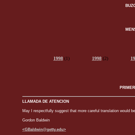
BUZ
MEN
1998
(1)
1998
(2)
1
PRIMER
LLAMADA DE ATENCION
May I respectfully suggest that more careful translation would be d
Gordon Baldwin
<GBaldwin@getty.edu>