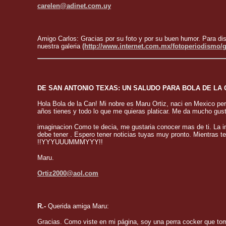
carelen@adinet.com.uy
Amigo Carlos: Gracias por su foto y por su buen humor. Para disfr
nuestra galeria
(http://www.internet.com.mx/fotoperiodismo/g
DE SAN ANTONIO TEXAS: UN SALUDO PARA BOLA DE LA C
Hola Bola de la Can! Mi nobre es Maru Ortiz, naci en Mexico pe
años tienes y todo lo que me quieras platicar. Me da mucho gust
imaginacion Como te decia, me gustaria conocer mas de ti. La im
debe tener . Espero tener noticias tuyas muy pronto. Mientras t
!!YYYUUUMMMYYY!!
Maru.
Ortiz2000@aol.com
R.-
Querida amiga Maru:
Gracias. Como viste en mi página, soy una perra cocker que to