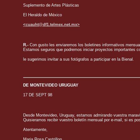
Suplemento de Artes Plásticas
El Heraldo de México
<cuauht@df1.telmex.net.mx>
R.-
Con gusto les enviaremos los boletines informativos mens
Estamos seguros que podremos iniciar proyectos importantes con
le sugerimos invitar a sus fotógrafos a participar en la Bienal.
DE MONTEVIDEO URUGUAY
17 DE SEPT 98
Desde Montevideo, Uruguay, estamos admirando vuestra maravillo
Quisieramos recibir vuestro boletín mensual por e-mail, si es p
Atentamente,
Maria Rosa Castrillon