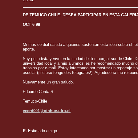
DE TEMUCO CHILE. DESEA PARTICIPAR EN ESTA GALERI
OCT 6 98
Mi más cordial saludo a quienes sustentan esta idea sobre el 
aporte.
Soy periodista y vivo en la ciudad de Temuco, al sur de Chile. Di
universidad local y a mis alumnos les he recomendado mucho qu
trabajos por e-mail. Estoy interesado por mostrar un reportaje s
escolar (¡incluso tengo dos fotógrafos!). Agradecería me respondi
Nuevamente un gran saludo.
Eduardo Cerda S.
Temuco-Chile
ecerd001@pinhue.ufro.cl
R.
Estimado amigo: