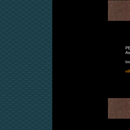
P
As
Im
vi