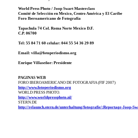
World Press Photo / Joop Swart Masterclass
Comité de Selección en Mexico, Centro América y El Caribe
Foro Iberoamericano de Fotografía
Tapachula 74 Col. Roma Norte Mexico D.F.
C.P. 06700
Tel: 55 84 71 60 celular: 044 55 54 36 29 89
Email: villa@fotoperiodismo.org
Enrique Villaseñor: Presidente
PAGINAS WEB
FORO IBEROAMERICANO DE FOTOGRAFIA (FIF 2007)
http://www.fotoperiodismo.org
WORLD PRESS PHOTO.
http://www.worldpressphoto.nl/
STERN.DE
http://relaunch.stern.de/unterhaltung/fotografie/:Reportage-Joop-