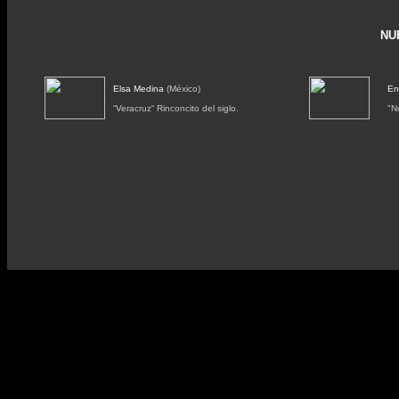
NU
Elsa Medina
(México)
En
“Veracruz“ Rinconcito del siglo.
"N