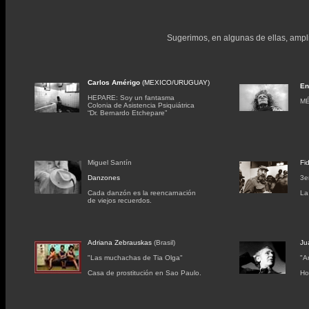
Sugerimos, en algunas de ellas, ampli
Carlos Amérigo
(MEXICO/URUGUAY)
En
HEPARE: Soy un fantasma
MÉ
Colonia de Asistencia Psiquiátrica
“Dr. Bernardo Etchepare”
Miguel Santín
Fi
Danzones
3e
Cada danzón es la reencarnación
La
de viejos recuerdos.
Adriana Zebrauskas
(Brasil)
Ju
"Las muchachas de Tia Olga"
"A
Casa de prostitución en Sao Paulo.
Ho