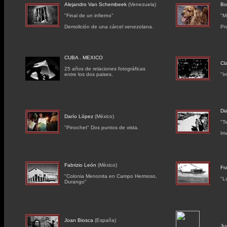
Alejandro Van Schembeek
(Venezuela)
Bo
"Final de un infierno"
"M
Demolición de una cárcel venezolana.
Pr
CUBA . MEXICO
Cl
25 años de relaciones fotográficas
entre los dos paises.
"I
Di
Darío López
(México)
"T
"Pinochet" Dos puntos de vista.
Im
Fabrizio León
(Mèxico)
Fr
"Colonia Menonita en Campo Hermoso,
"L
Durango"
Joan Biosca
(España)
Ju