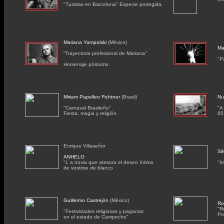
"Turistas en Barcelona" Especie protegida.
Mariana Yampolski
(México)
Ma
“Trayectoria profesional de Mariana"
"P
Homenaje póstumo.
Miriam Papelleo Fichtner
(Brasil)
Nu
"Carnaval Brasileño"
"A
Fiesta, magia y religión.
85
Enrique Villaseñor
Si
ANHELO
"L a novia que atesora el deseo íntimo
"I
de vestirse de blanco
Guillermo Castrejón
(México)
Ro
"R
"Festividades religiosas y paganas
Po
en el estado de Campeche"