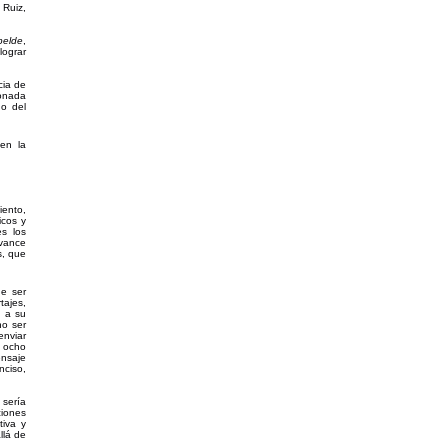
 Ruiz,
ebelde
,
lograr
cia de
ionada
do del
 en la
iento,
icos y
es los
avance
s, que
ue ser
tajes,
e a su
no ser
enviar
e ocho
ensaje
nciso,
 sería
ciones
tiva y
llá de