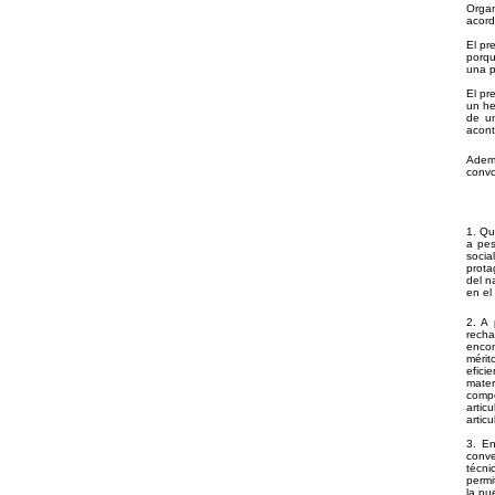
Organ
acord
El pr
porqu
una p
El pr
un he
de un
acont
Ademá
convo
1. Qu
a pes
socia
prota
del n
en el
2. A 
recha
encon
mérit
efici
mater
compo
artic
artic
3. En
conve
técni
permi
la pu