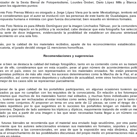
izador de la Sexta Bienal de Fotoperiodismo, Lourdes Grobet, Dario López Mills y Blanca
aron los siguientes puntos:
emio Foto Prensa México es otorgado a Jorge López Viera por la serie
Mexicaltzingo, territorio r
e consideramos que el autor se involucró con las personas de este barrio de Guadalajara, para 
ropuesta humana e intimista con gran fuerza documental, bien resuelto en términos formales.
emio Foto Noticia es para Alfredo Domínguez por la imagen Linchados Tláhuac, por la contunden
cho de gran impacto en la política y la sociedad; cabe destacar que esta fotografía fue selecc
a serie de doce imágenes, evidenciando la posiblidad de establecer un discurso sintetiza
ecimiento en una sola foto.
s, por la calidad de los materiales recibidos, aparte de los reconocimientos establecidos
catoria, el jurado decidió otorgar 11 menciones honoríficas.
Recomendaciones y sugerencias
e si bien se destaca la calidad del trabajo fotográfico, tanto en su contenido como en su tratam
ar de ello, consideramos que en esta ocasión, pese al gran número de acontecimientos polit
les en el país, estos no son representados en los materiales enviados. No están present
gonistas políticos de más alto nivel, los sucesos determinantes como la Marcha de la Paz, el 
arcotráfico, así como eventos deportivos y culturales de actualidad, entre otros hechos noticioso
 mejor de los casos sólo se representan parcialmente.
pesar de la gran calidad de los portafolios participantes, en algunas ocasiones tuvieron q
zados ya que no cumplían con los requisitos de la convocatoria. En relación a los fotorrepor
tramos que muchos de los materiales fueron mal editados, y muchas fotos individuales pes
o, tuvieron que ser rechazadas al estar inscritas como series, trípticos o dípticos y por lo tanto 
entes como conjuntos. Al proponer un tema en una serie de 12 piezas, se corre el riesgo de 
iales repetitivos por lo que sugerimos en lo sucesivo los portafolios tengan un máximo d
nentes. Dejando de lado asimismo los trípticos y dípticos, mayormente tratando de emitir un m
ulado ya sea a partir de una imagen o las que sean necesarias hasta llegar a un número co
ulado y económico.
 futuras bienales se recomienda que el material sea enviado bajo seudónimo, por otra parte
niente que los autores seleccionados enviaran sus materiales en formatos, soportes y solu
cas diferentes a las convencionales, en aras de que la exposición sea más dinámica, atrac
ta el ensanchamiento de las posiblidades discursivas del propio medio en presentaciones más a
esta en página.