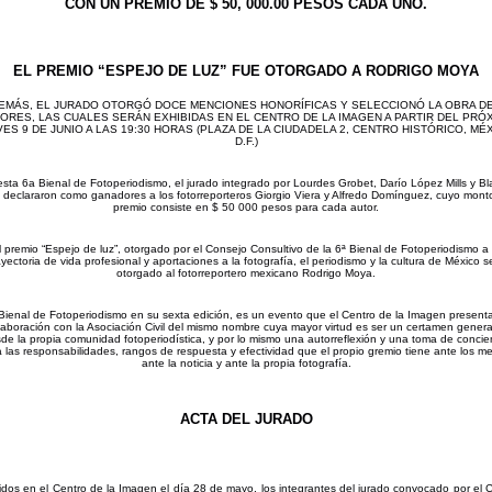
CON UN PREMIO DE $ 50, 000.00 PESOS CADA UNO.
EL PREMIO “ESPEJO DE LUZ” FUE OTORGADO A RODRIGO MOYA
EMÁS, EL JURADO OTORGÓ DOCE MENCIONES HONORÍFICAS Y SELECCIONÓ LA OBRA DE
ORES, LAS CUALES SERÁN EXHIBIDAS EN EL CENTRO DE LA IMAGEN A PARTIR DEL PRÓ
ES 9 DE JUNIO A LAS 19:30 HORAS (PLAZA DE LA CIUDADELA 2, CENTRO HISTÓRICO, MÉ
D.F.)
sta 6a Bienal de Fotoperiodismo, el jurado integrado por Lourdes Grobet, Darío López Mills y B
 declararon como ganadores a los fotorreporteros Giorgio Viera y Alfredo Domínguez, cuyo mont
premio consiste en $ 50 000 pesos para cada autor.
l premio “Espejo de luz”, otorgado por el Consejo Consultivo de la 6ª Bienal de Fotoperiodismo a 
ayectoria de vida profesional y aportaciones a la fotografía, el periodismo y la cultura de México s
otorgado al fotorreportero mexicano Rodrigo Moya.
Bienal de Fotoperiodismo en su sexta edición, es un evento que el Centro de la Imagen present
laboración con la Asociación Civil del mismo nombre cuya mayor virtud es ser un certamen gener
de la propia comunidad fotoperiodística, y por lo mismo una autorreflexión y una toma de concie
a las responsabilidades, rangos de respuesta y efectividad que el propio gremio tiene ante los me
ante la noticia y ante la propia fotografía.
ACTA DEL JURADO
dos en el Centro de la Imagen el día 28 de mayo, los integrantes del jurado convocado por el 